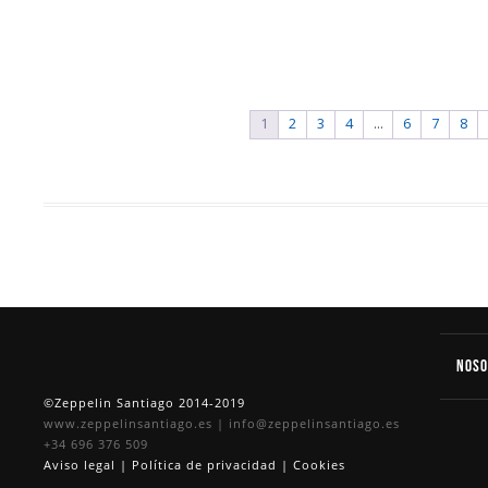
1
2
3
4
…
6
7
8
Nos
©Zeppelin Santiago 2014-2019
www.zeppelinsantiago.es
|
info@zeppelinsantiago.es
+34 696 376 509
Aviso legal
|
Política de privacidad
|
Cookies