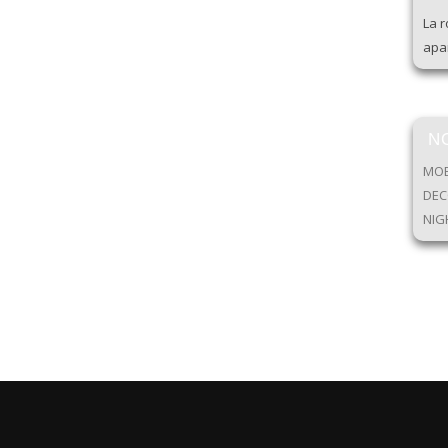
La r
apar
N
MOB
DEC
NIG