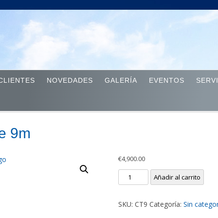
Skip to content
CLIENTES
NOVEDADES
GALERÍA
EVENTOS
SERV
te 9m
€
4,900.00
Carpa
Añadir al carrito
transparente
9m
SKU:
CT9
Categoría:
Sin categor
cantidad