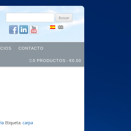
Buscar
por:
ICIOS
CONTACTO
0 PRODUCTOS
€0.00
ía
Etiqueta:
carpa