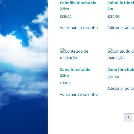
Colmillo hinchable
Colmillo hinc
2,5m
2m
€
380.00
€
280.00
Adicionar ao carrinho
Adicionar ao c
Cono hinchable
Cono hinchab
2,5m
€
280.00
€
380.00
Adicionar ao c
Adicionar ao carrinho
1