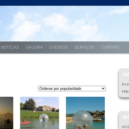
Skip to content
NOTÍCIAS
GALERIA
EVENTOS
SERVIÇOS
CONTATO
PR
A r
sep
NOT
MOB