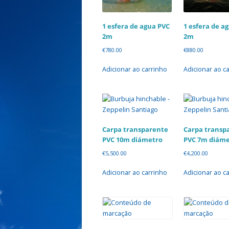
1 esfera de agua PVC
1 esfera de a
2m
2m
€
780.00
€
880.00
Adicionar ao carrinho
Adicionar ao c
Carpa transparente
Carpa transp
PVC 10m diámetro
PVC 7m diáme
€
5,500.00
€
4,200.00
Adicionar ao carrinho
Adicionar ao c