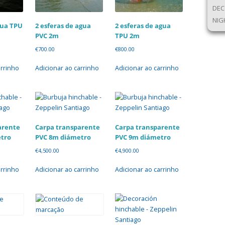
DEC
NIG
gua TPU
2 esferas de agua
2 esferas de agua
PVC 2m
TPU 2m
€
700.00
€
800.00
arrinho
Adicionar ao carrinho
Adicionar ao carrinho
arente
Carpa transparente
Carpa transparente
tro
PVC 8m diámetro
PVC 9m diámetro
€
4,500.00
€
4,900.00
arrinho
Adicionar ao carrinho
Adicionar ao carrinho