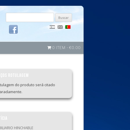
Buscar
por:
0 ITEM
€0.00
EÇOS ROTULAGEM
otulagem do produto será citado
aradamente.
ÍCIA
ILIARIO HINCHABLE