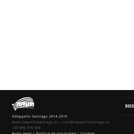
Nos
©Zeppelin Santiago 2014-2019
www.zeppelinsantiago.es
|
info@zeppelinsantiago.es
+34 696 376 509
Aviso legal
|
Política de privacidad
|
Cookies