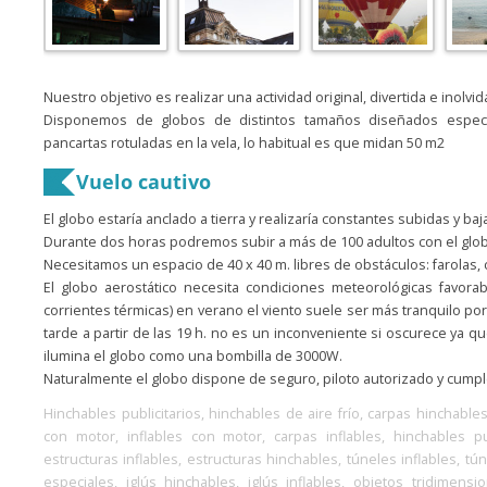
Nuestro objetivo es realizar una actividad original, divertida e inolvi
Disponemos de globos de distintos tamaños diseñados espec
pancartas rotuladas en la vela, lo habitual es que midan 50 m2
Vuelo cautivo
El globo estaría anclado a tierra y realizaría constantes subidas y ba
Durante dos horas podremos subir a más de 100 adultos con el glo
Necesitamos un espacio de 40 x 40 m. libres de obstáculos: farolas, c
El globo aerostático necesita condiciones meteorológicas favorab
corrientes térmicas) en verano el viento suele ser más tranquilo por 
tarde a partir de las 19 h. no es un inconveniente si oscurece ya 
ilumina el globo como una bombilla de 3000W.
Naturalmente el globo dispone de seguro, piloto autorizado y cumpl
Hinchables publicitarios, hinchables de aire frío, carpas hinchables
con motor, inflables con motor, carpas inflables, hinchables publi
estructuras inflables, estructuras hinchables, túneles inflables, tú
especiales, iglús hinchables, iglús inflables, objetos tridimensi