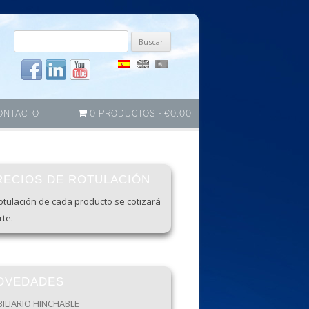
Buscar
por:
ONTACTO
0 PRODUCTOS
€0.00
RECIOS DE ROTULACIÓN
otulación de cada producto se cotizará
te.
OVEDADES
ILIARIO HINCHABLE