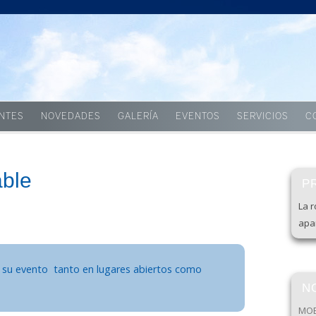
Skip to content
ENTES
NOVEDADES
GALERÍA
EVENTOS
SERVICIOS
C
able
P
La r
apar
r su evento tanto en lugares abiertos como
N
MOB