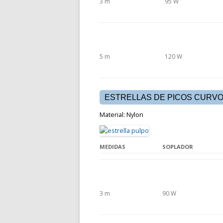
3 m
95 W
5 m
120 W
ESTRELLAS DE PICOS CURV
Material: Nylon
MEDIDAS
SOPLADOR
3 m
90 W