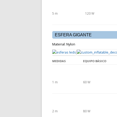
5 m
120 W
ESFERA GIGANTE
Material: Nylon
MEDIDAS
EQUIPO BÁSICO
1 m
60 W
2 m
80 W