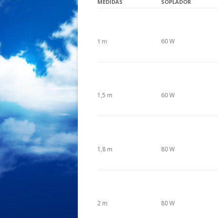
MEDIDAS
SOPLADOR
60 W
1 m
1,5 m
60 W
1,8 m
80 W
2 m
80 W