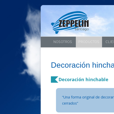
NOSOTROS
PRODUCTOS
CLI
Decoración hinch
Decoración hinchable
“Una forma original de decora
cerrados”