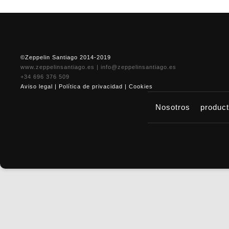
©Zeppelin Santiago 2014-2019
www.zeppelinsantiago.es
|
info@zeppelinsantiago.es
+34 696 376 509
Aviso legal
|
Política de privacidad
|
Cookies
Nosotros
produc