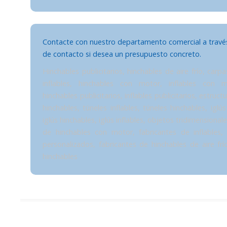
Contacte
con nuestro departamento comercial a través
de contacto si desea un presupuesto concreto.
Hinchables publicitarios, hinchables de aire frío, carp
inflables, hinchables con motor, inflables con mo
hinchables publicitarios, inflables publicitarios, estruct
hinchables, túneles inflables, túneles hinchables, iglú
iglús hinchables, iglús inflables, objetos tridimensional
de hinchables con motor, fabricantes de inflables, 
personalizados, fabricantes de hinchables de aire frí
hinchables