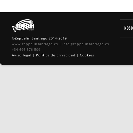
Nos
©Zeppelin Santiago 2014-2019
www.zeppelinsantiago.es
|
info@zeppelinsantiago.es
+34 696 376 509
Aviso legal
|
Política de privacidad
|
Cookies