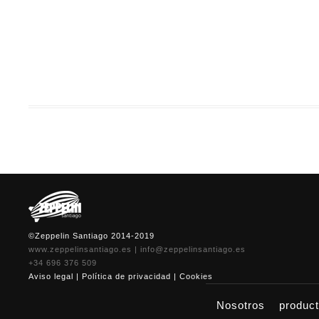
hinchables, inflables, hinchables con motor, inflables con motor, car
publicitarios, inflables publicitarios, estructuras inflables, estructur
túneles hinchables, iglús y proyectos especiales, iglús hinchables, ig
tridimensionales hinchables, fabricantes de hinchables con motor, fa
de inflables personalizados, fabricantes de hinchables de aire frío,
©Zeppelin Santiago 2014-2019
www.zeppelinsantiago.es
|
info@zeppelinsantiago.es
+34 696 376 509
Aviso legal
|
Política de privacidad
|
Cookies
Nosotros
produc