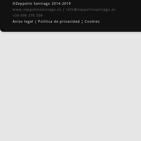
©Zeppelin Santiago 2014-2019
www.zeppelinsantiago.es
|
info@zeppelinsantiago.es
+34 696 376 509
Aviso legal
|
Política de privacidad
|
Cookies