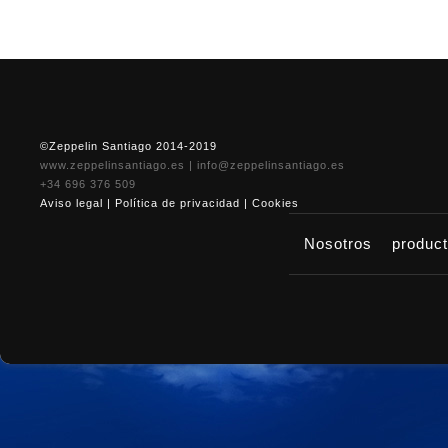
©Zeppelin Santiago 2014-2019
www.zeppelinsantiago.es
|
info@zeppelinsantiago.es
+34 696 376 509
Aviso legal
|
Política de privacidad
|
Cookies
Nosotros
produc