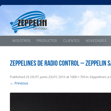
NOSOTROS
PRODUCTOS
CLIENTES
NOVEDADES
Zeppelines de radio control – Zeppelin 
Published
23 23UTC junio 23UTC 2013
at
1000 × 750
in
Zeppelines a r
← Previous