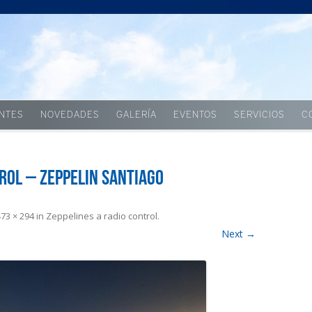
Skip to content
ENTES
NOVEDADES
GALERÍA
EVENTOS
SERVICIOS
C
rol – Zeppelin Santiago
473 × 294
in
Zeppelines a radio control
.
Next →