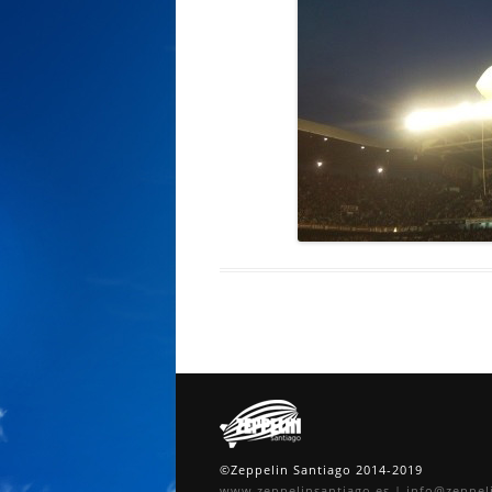
©Zeppelin Santiago 2014-2019
www.zeppelinsantiago.es
|
info@zeppel