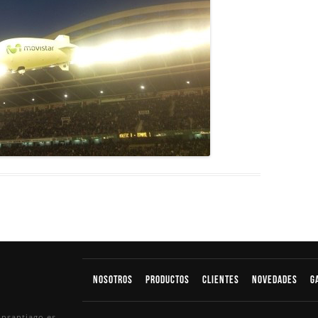
Nosotros
productos
Clientes
Novedades
G
insantiago.es