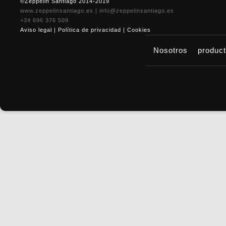
©Zeppelin Santiago 2014-2019
www.zeppelinsantiago.es
|
info@zeppelinsantiago.es
+34 696 376 509
Aviso legal
|
Política de privacidad
|
Cookies
Nosotros
produc