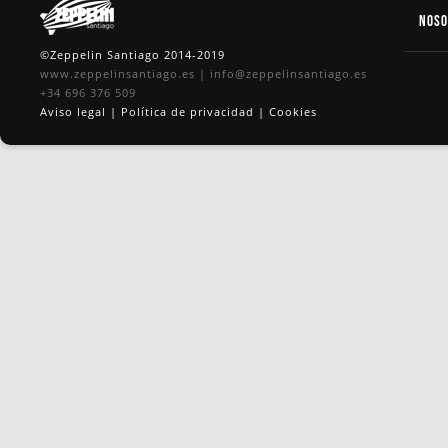
Nos
©Zeppelin Santiago 2014-2019
www.zeppelinsantiago.es
|
info@zeppelinsantiago.es
+34 696 376 509
Aviso legal
|
Política de privacidad
|
Cookies