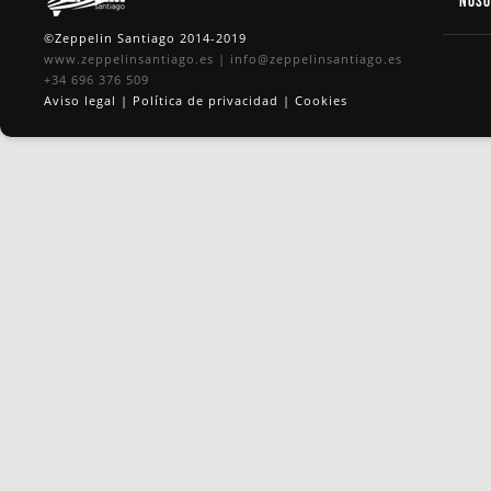
Nos
©Zeppelin Santiago 2014-2019
www.zeppelinsantiago.es
|
info@zeppelinsantiago.es
+34 696 376 509
Aviso legal
|
Política de privacidad
|
Cookies