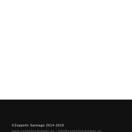
©Zeppelin Santiago 2014-2019
www.zeppelinsantiago.es
|
info@zeppelinsantiago.es