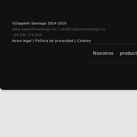
©Zeppelin Santiago 2014-2019
www.zeppelinsantiago.es
|
info@zeppelinsantiago.es
+34 696 376 509
Aviso legal
|
Política de privacidad
|
Cookies
Nosotros
produc