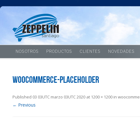
NOSOTROS
PRODUCTOS
CLIENTES
NOVEDADES
woocommerce-placeholder
Published
03 03UTC marzo 03UTC 2020
at
1200 × 1200
in
woocommer
← Previous