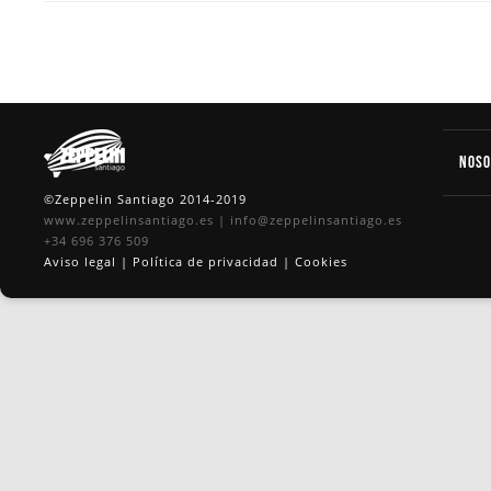
Nos
©Zeppelin Santiago 2014-2019
www.zeppelinsantiago.es
|
info@zeppelinsantiago.es
+34 696 376 509
Aviso legal
|
Política de privacidad
|
Cookies