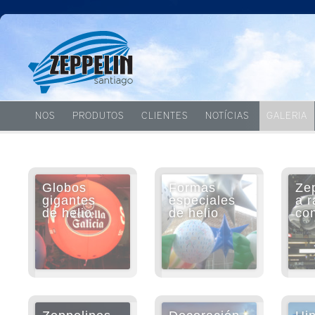
NOS
PRODUTOS
CLIENTES
NOTÍCIAS
GALERIA
Globos
Formas
Ze
gigantes
especiales
a r
de helio
de helio
con