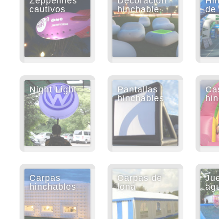
Zeppelines
Decoración
Hi
cautivos
hinchable
de 
Night Light
Pantallas
Cas
hinchables
hi
Carpas
Carpas de
Ju
hinchables
lona
ag