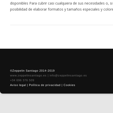
disponibles Para cubrir casi cualquiera de sus necesidades o, si 
posibilidad de elaborar formatos y tamaños especiales y color
©Zeppelin Santiago 2014-2019
www.zeppelinsantiago.es
|
info@zeppelinsantiago.es
+34 696 376 509
Aviso legal
|
Política de privacidad
|
Cookies