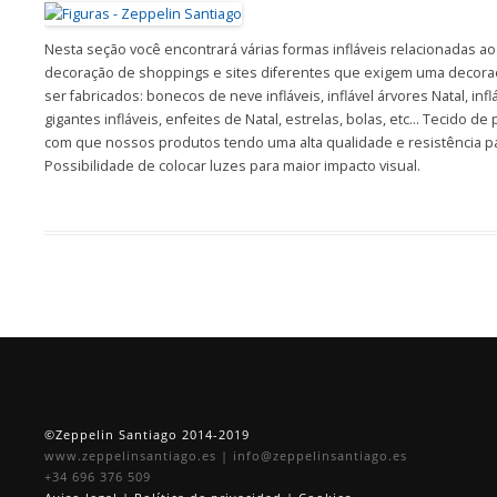
Nesta seção você encontrará várias formas infláveis relacionadas ao 
decoração de shoppings e sites diferentes que exigem uma decora
ser fabricados: bonecos de neve infláveis, inflável árvores Natal, inf
gigantes infláveis, enfeites de Natal, estrelas, bolas, etc… Tecido de 
com que nossos produtos tendo uma alta qualidade e resistência par
Possibilidade de colocar luzes para maior impacto visual.
©Zeppelin Santiago 2014-2019
www.zeppelinsantiago.es
|
info@zeppelinsantiago.es
+34 696 376 509