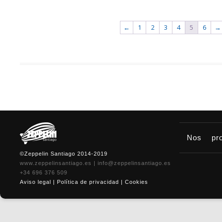
←
1
2
3
4
5
6
→
Nos
pr
©Zeppelin Santiago 2014-2019
www.zeppelinsantiago.es
|
info@zeppelinsantiago.es
+34 696 376 509
Aviso legal
|
Política de privacidad
|
Cookies