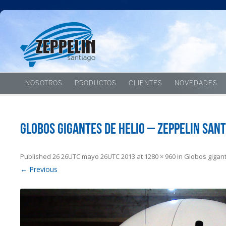
NOSOTROS
PRODUCTOS
CLIENTES
NOVEDADES
Globos gigantes de helio – Zeppelin San
Published
26 26UTC mayo 26UTC 2013
at
1280 × 960
in
Globos gigant
← Previous