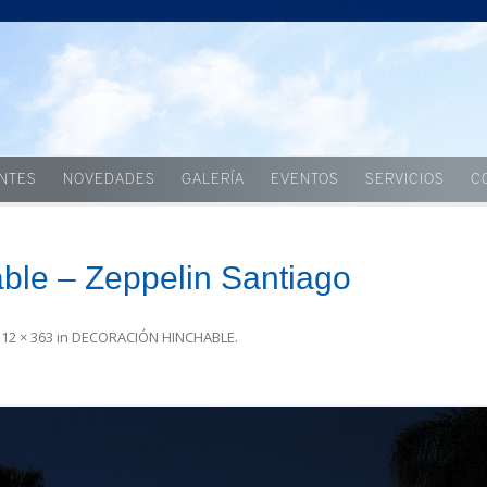
Skip to content
ENTES
NOVEDADES
GALERÍA
EVENTOS
SERVICIOS
C
ble – Zeppelin Santiago
512 × 363
in
DECORACIÓN HINCHABLE
.