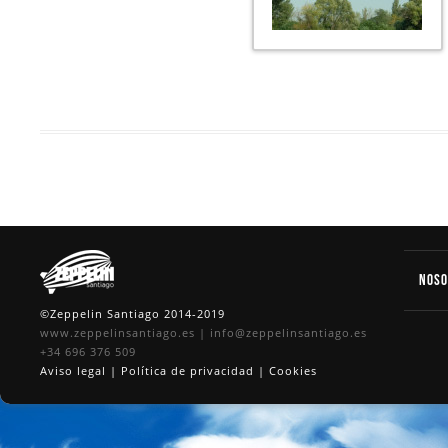
Nos
©Zeppelin Santiago 2014-2019
www.zeppelinsantiago.es
|
info@zeppelinsantiago.es
+34 696 376 509
Aviso legal
|
Política de privacidad
|
Cookies