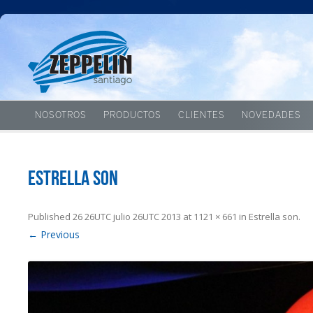
NOSOTROS
PRODUCTOS
CLIENTES
NOVEDADES
Estrella son
Published
26 26UTC julio 26UTC 2013
at
1121 × 661
in
Estrella son
.
← Previous