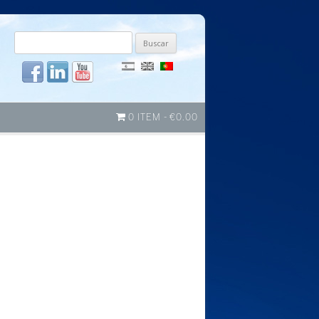
Buscar
por:
0 ITEM
€0.00