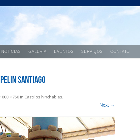
Skip to content
NOTÍCIAS
GALERIA
EVENTOS
SERVIÇOS
CONTATO
ppelin Santiago
1000 × 750
in
Castillos hinchables
.
Next →