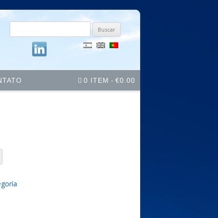
Buscar
por:
NTATO
0 ITEM
€0.00
egoría