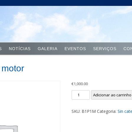
Skip to content
S
NOTÍCIAS
GALERIA
EVENTOS
SERVIÇOS
CO
1 motor
€
1,000.00
Bailarin
Adicionar ao carrinho
1
pierna
SKU:
B1P1M
Categoria:
Sin cat
1
motor
quantidade