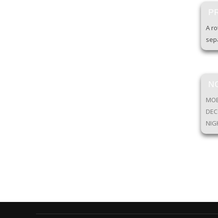
P
A r
sep
N
MOB
DEC
NIG