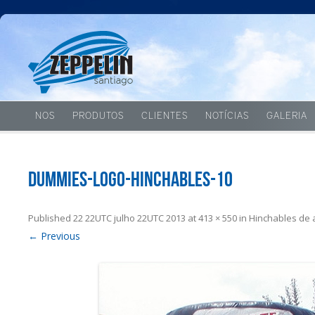
NOS
PRODUTOS
CLIENTES
NOTÍCIAS
GALERIA
dummies-logo-hinchables-10
Published
22 22UTC julho 22UTC 2013
at
413 × 550
in
Hinchables de 
← Previous