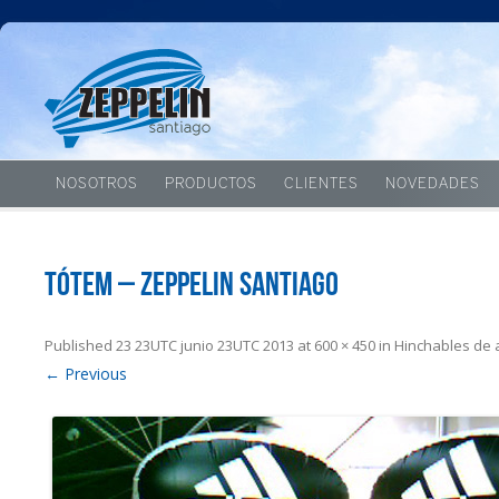
NOSOTROS
PRODUCTOS
CLIENTES
NOVEDADES
Tótem – Zeppelin Santiago
Published
23 23UTC junio 23UTC 2013
at
600 × 450
in
Hinchables de 
← Previous