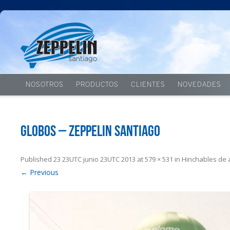
NOSOTROS
PRODUCTOS
CLIENTES
NOVEDADES
Globos – Zeppelin Santiago
Published
23 23UTC junio 23UTC 2013
at
579 × 531
in
Hinchables de 
← Previous