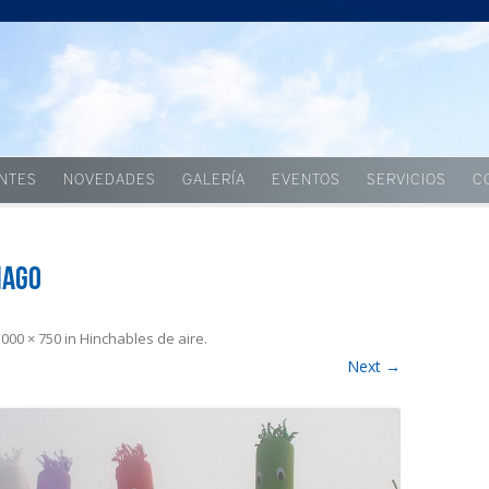
Skip to content
ENTES
NOVEDADES
GALERÍA
EVENTOS
SERVICIOS
C
iago
1000 × 750
in
Hinchables de aire
.
Next →