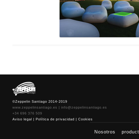
©Zeppelin Santiago 2014-2019
www.zeppelinsantiago.es
|
info@zeppelinsantiago.es
+34 696 376 509
Aviso legal
|
Política de privacidad
|
Cookies
Nosotros
produc