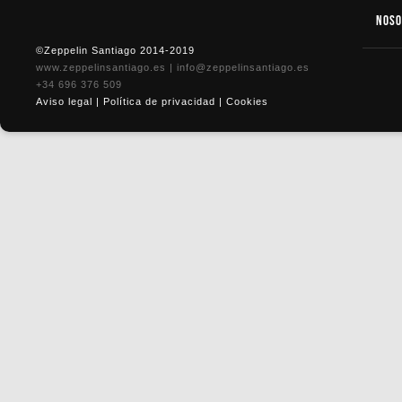
Nos
©Zeppelin Santiago 2014-2019
www.zeppelinsantiago.es
|
info@zeppelinsantiago.es
+34 696 376 509
Aviso legal
|
Política de privacidad
|
Cookies