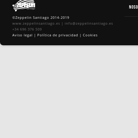
Nos
©Zeppelin Santiago 2014-2019
www.zeppelinsantiago.es
|
info@zeppelinsantiago.es
+34 696 376 509
Aviso legal
|
Política de privacidad
|
Cookies