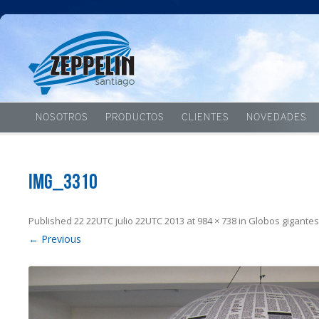
NOSOTROS
PRODUCTOS
CLIENTES
NOVEDADES
IMG_3310
Published
22 22UTC julio 22UTC 2013
at
984 × 738
in
Globos gigantes
← Previous