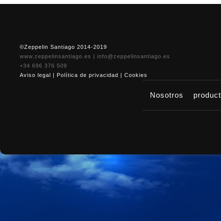
©Zeppelin Santiago 2014-2019
www.zeppelinsantiago.es
|
info@zeppelinsantiago.es
+34 696 376 509
Aviso legal
|
Política de privacidad
|
Cookies
Nosotros
produc