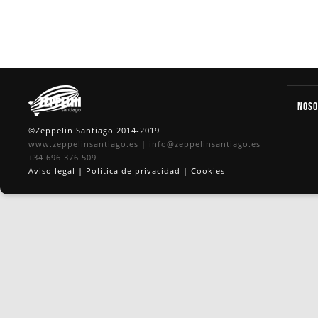
Nos
©Zeppelin Santiago 2014-2019
www.zeppelinsantiago.es
|
info@zeppelinsantiago.es
+34 696 376 509
Aviso legal
|
Política de privacidad
|
Cookies