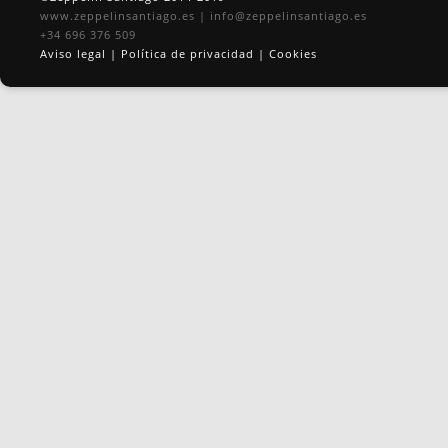
www.zeppelinsantiago.es
|
info@zeppelinsantiago.es
+34 696 376 509
Aviso legal
|
Política de privacidad
|
Cookies