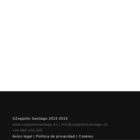
©Zeppelin Santiago 2014-2019
www.zeppelinsantiago.es
|
info@zeppelinsantiago.es
+34 696 376 509
Aviso legal
|
Política de privacidad
|
Cookies