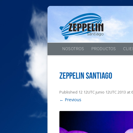
NOSOTROS
PRODUCTOS
CLI
Zeppelin Santiago
Published
12 12UTC junio 12UTC 2013
at
← Previous