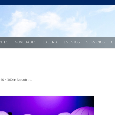
Skip to content
ENTES
NOVEDADES
GALERÍA
EVENTOS
SERVICIOS
C
640 × 360
in
Nosotros
.