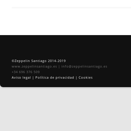
©Zeppelin Santiago 2014-2019
www.zeppelinsantiago.es
|
info@zeppelinsantiago.es
+34 696 376 509
Aviso legal
|
Política de privacidad
|
Cookies