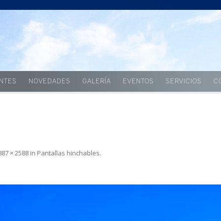
Skip to content
ENTES
NOVEDADES
GALERÍA
EVENTOS
SERVICIOS
C
887 × 2588
in
Pantallas hinchables
.