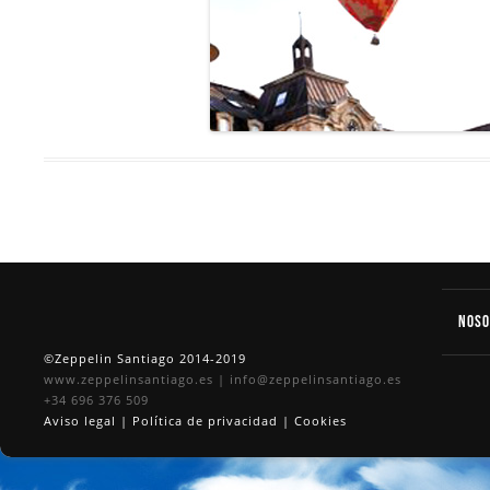
Nos
©Zeppelin Santiago 2014-2019
www.zeppelinsantiago.es
|
info@zeppelinsantiago.es
+34 696 376 509
Aviso legal
|
Política de privacidad
|
Cookies