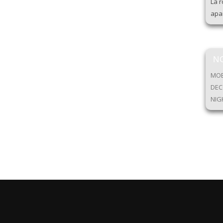
La r
apar
N
MOB
DEC
NIG