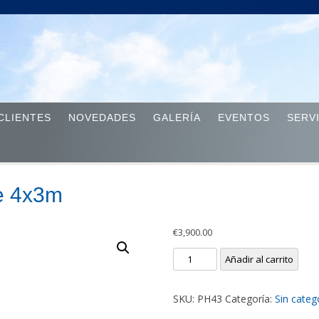
Skip to content
CLIENTES
NOVEDADES
GALERÍA
EVENTOS
SERV
le 4x3m
€
3,900.00
Pantalla
Añadir al carrito
Hinchable
4x3m
SKU:
PH43
Categoría:
Sin categ
cantidad