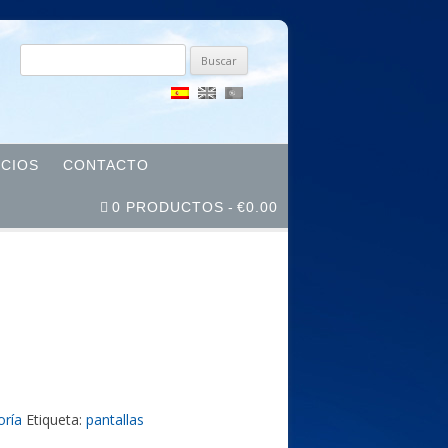
Buscar
por:
ICIOS
CONTACTO
0 PRODUCTOS
€0.00
oría
Etiqueta:
pantallas