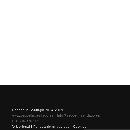
©Zeppelin Santiago 2014-2019
www.zeppelinsantiago.es
|
info@zeppelinsantiago.es
+34 696 376 509
Aviso legal
|
Política de privacidad
|
Cookies