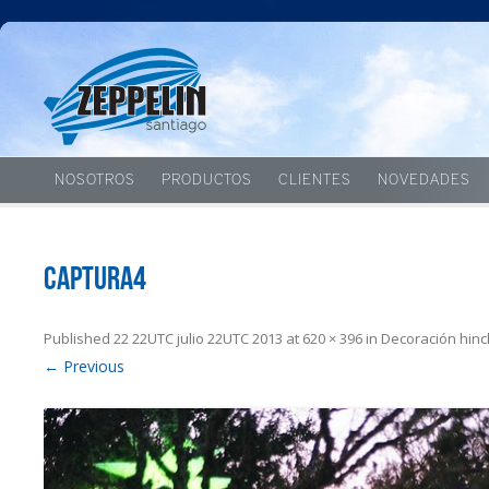
NOSOTROS
PRODUCTOS
CLIENTES
NOVEDADES
captura4
Published
22 22UTC julio 22UTC 2013
at
620 × 396
in
Decoración hinc
← Previous